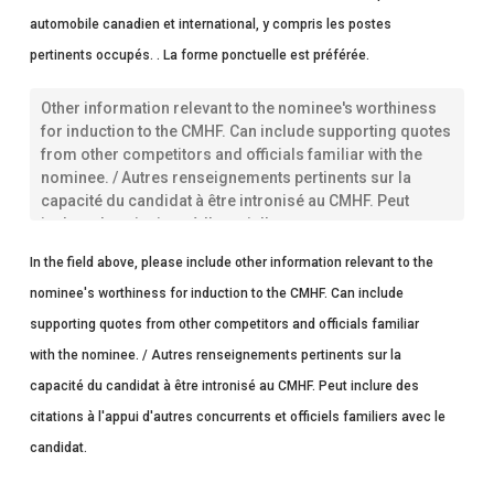
automobile
automobile canadien et international, y compris les postes
canadien
et
pertinents occupés. . La forme ponctuelle est préférée.
international
*
Other
information
relevant
to
the
nominee's
worthiness
for
In the field above, please include other information relevant to the
induction
nominee's worthiness for induction to the CMHF. Can include
/
Autres
supporting quotes from other competitors and officials familiar
informations
with the nominee. / Autres renseignements pertinents sur la
relatives
à
capacité du candidat à être intronisé au CMHF. Peut inclure des
l'aptitude
du
citations à l'appui d'autres concurrents et officiels familiers avec le
candidat
candidat.
à
être