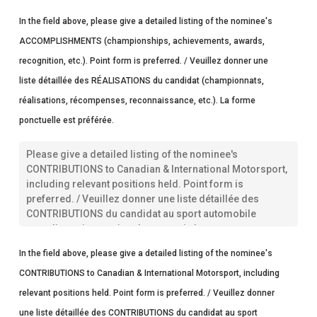
Motorsport
/
In the field above, please give a detailed listing of the nominee's
RÉALISATIONS
ACCOMPLISHMENTS (championships, achievements, awards,
DU
NOMINÉ
recognition, etc.). Point form is preferred. / Veuillez donner une
dans
liste détaillée des RÉALISATIONS du candidat (championnats,
le
sport
réalisations, récompenses, reconnaissance, etc.). La forme
automobile
canadien
ponctuelle est préférée.
et
international
*
Nominee’s
CONTRIBUTIONS
to
Canadian
&
International
Motorsport
/
In the field above, please give a detailed listing of the nominee's
CONTRIBUTIONS
CONTRIBUTIONS to Canadian & International Motorsport, including
du
candidat
relevant positions held. Point form is preferred. / Veuillez donner
au
une liste détaillée des CONTRIBUTIONS du candidat au sport
sport