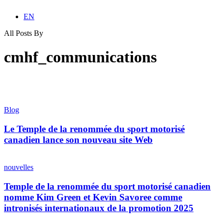
EN
All Posts By
cmhf_communications
Le
Temple
Blog
de
la
Le Temple de la renommée du sport motorisé
renommée
canadien lance son nouveau site Web
du
sport
Temple
motorisé
de
nouvelles
canadien
la
lance
renommée
Temple de la renommée du sport motorisé canadien
son
du
nomme Kim Green et Kevin Savoree comme
nouveau
sport
site
intronisés internationaux de la promotion 2025
motorisé
Web
canadien