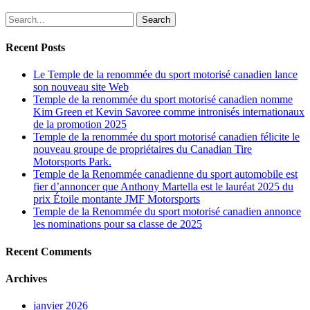
annonce
2025
les
du
Search
nominations
prix
pour
Étoile
Recent Posts
sa
montante
classe
JMF
Le Temple de la renommée du sport motorisé canadien lance
de
Motorsports
son nouveau site Web
2025
Temple de la renommée du sport motorisé canadien nomme
Kim Green et Kevin Savoree comme intronisés internationaux
de la promotion 2025
Temple de la renommée du sport motorisé canadien félicite le
nouveau groupe de propriétaires du Canadian Tire
Motorsports Park.
Temple de la Renommée canadienne du sport automobile est
fier d’annoncer que Anthony Martella est le lauréat 2025 du
prix Étoile montante JMF Motorsports
Temple de la Renommée du sport motorisé canadien annonce
les nominations pour sa classe de 2025
Recent Comments
Archives
janvier 2026