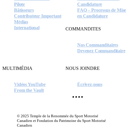
Pilote
Candidature
Bâtisseurs
FAQ – Processus de Mise
Contributeur Important
en Candidature
Médias
International
COMMANDITES
Nos Commanditaires
Devenez Commanditaire
MULTIMÉDIA
NOUS JOINDRE
Vidéos YouTube
Écrivez-nous
From the Vault
facebook
instagram
youtube
x-
twitter
© 2025 Temple de la Renommée du Sport Motorisé
Canadien et Fondation du Patrimoine du Sport Motorisé
Canadien