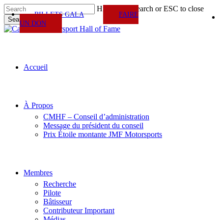
Skip
Hit enter to search or ESC to close
BILLETS GALA
FAIRE
to
Search
UN DON
main
Close
content
Search
Menu
Accueil
À Propos
CMHF – Conseil d’administration
Message du président du conseil
Prix Étoile montante JMF Motorsports
Membres
Recherche
Pilote
Bâtisseur
Contributeur Important
Médias