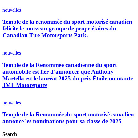
Temple
nomme
de
nouvelles
Kim
la
Green
renommée
Temple de la renommée du sport motorisé canadien
et
du
Kevin
félicite le nouveau groupe de propriétaires du
sport
Savoree
Canadian Tire Motorsports Park.
motorisé
comme
canadien
intronisés
Temple
félicite
internationaux
de
nouvelles
le
de
la
nouveau
la
Renommée
Temple de la Renommée canadienne du sport
groupe
promotion
canadienne
de
automobile est fier d’annoncer que Anthony
2025
du
propriétaires
Martella est le lauréat 2025 du prix Étoile montante
sport
du
JMF Motorsports
automobile
Canadian
est
Tire
Temple
fier
Motorsports
de
d’annoncer
nouvelles
Park.
la
que
Renommée
Anthony
Temple de la Renommée du sport motorisé canadien
du
Martella
annonce les nominations pour sa classe de 2025
sport
est
motorisé
le
Search
canadien
lauréat