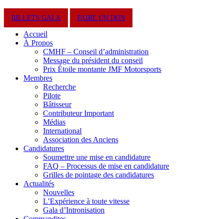
Close
BILLETS GALA
FAIRE UN DON
Menu
Accueil
À Propos
CMHF – Conseil d’administration
Message du président du conseil
Prix Étoile montante JMF Motorsports
Membres
Recherche
Pilote
Bâtisseur
Contributeur Important
Médias
International
Association des Anciens
Candidatures
Soumettre une mise en candidature
FAQ – Processus de mise en candidature
Grilles de pointage des candidatures
Actualités
Nouvelles
L’Expérience à toute vitesse
Gala d’Intronisation
Commandites