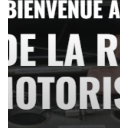
sport
motorisé
canadien
lance
son
nouveau
site
Web