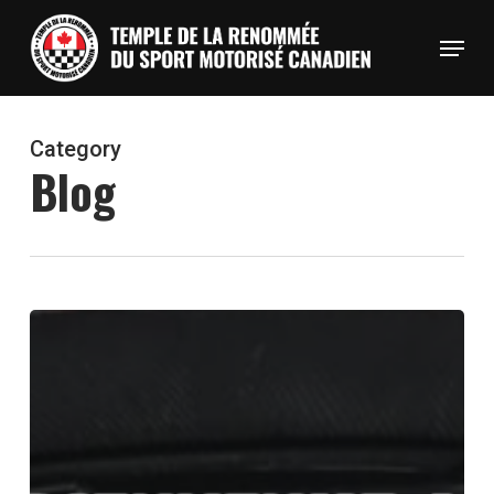
Skip
Menu
to
Close
main
Menu
content
Category
Blog
Le
Temple
de
la
renommée
du